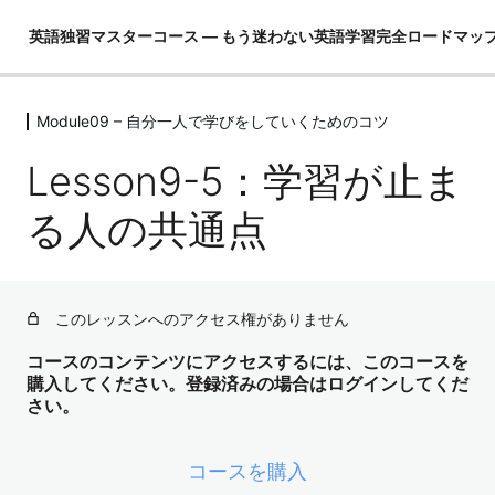
英語独習マスターコース ― もう迷わない英語学習完全ロードマッ
Module09 – 自分一人で学びをしていくためのコツ
Module01 – はじめに
4レッスン
Lesson9-5：学習が止ま
Module02 – 英語ができるとは！？
4レッスン
る人の共通点
Module03 – 英語という言語を理解し
て学習の全体像を把握する
4レッスン
このレッスンへのアクセス権がありません
Module04 – 3要素の学習（コア英文
法）
コースのコンテンツにアクセスするには、このコースを
購入してください。登録済みの場合はログインしてくだ
3レッスン
さい。
Module05 – 3要素の学習（コア単語）
52レッスン
Module06 – ３要素の学習（骨格）
コースを購入