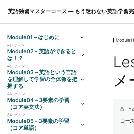
英語独習マスターコース ― もう迷わない英語学習
Module01 – はじめに
Modul
4レッスン
Module02 – 英語ができると
Le
は！？
4レッスン
Module03 – 英語という言語
メ
を理解して学習の全体像を把
握する
4レッスン
Module04 – 3要素の学習
（コア英文法）
こ
3レッスン
Module05 – 3要素の学習
コー
（コア単語）