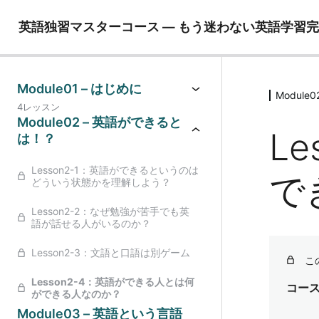
英語独習マスターコース ― もう迷わない英語学習
Module01 – はじめに
Modul
4レッスン
Module02 – 英語ができると
L
は！？
Lesson2-1：英語ができるというのは
で
どういう状態かを理解しよう？
Lesson2-2：なぜ勉強が苦手でも英
語が話せる人がいるのか？
Lesson2-3：文語と口語は別ゲーム
こ
Lesson2-4：英語ができる人とは何
コー
ができる人なのか？
Module03 – 英語という言語