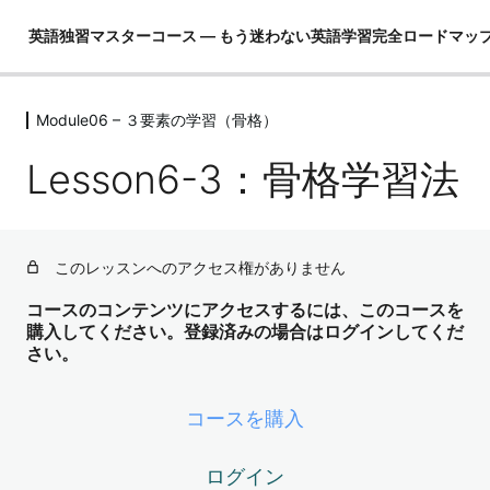
英語独習マスターコース ― もう迷わない英語学習完全ロードマッ
Module06 – ３要素の学習（骨格）
Module01 – はじめに
4レッスン
Lesson6-3：骨格学習法
Module02 – 英語ができるとは！？
4レッスン
Module03 – 英語という言語を理解し
て学習の全体像を把握する
このレッスンへのアクセス権がありません
4レッスン
コースのコンテンツにアクセスするには、このコースを
Module04 – 3要素の学習（コア英文
購入してください。登録済みの場合はログインしてくだ
法）
さい。
3レッスン
Module05 – 3要素の学習（コア単語）
コースを購入
52レッスン
Module06 – ３要素の学習（骨格）
ログイン