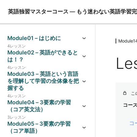
英語独習マスターコース ― もう迷わない英語学習
Module01 – はじめに
Modul
4レッスン
Module02 – 英語ができると
Le
は！？
4レッスン
Module03 – 英語という言語
を理解して学習の全体像を把
握する
こ
4レッスン
Module04 – 3要素の学習
コー
（コア英文法）
3レッスン
コ
Module05 – 3要素の学習
（コア単語）