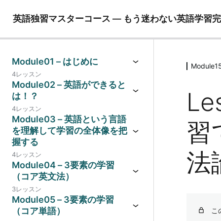
英語独習マスターコース ― もう迷わない英語学習
Module01 – はじめに
Modu
4レッスン
Module02 – 英語ができると
Le
は！？
4レッスン
Module03 – 英語という言語
習
を理解して学習の全体像を把
握する
法
4レッスン
Module04 – 3要素の学習
（コア英文法）
3レッスン
Module05 – 3要素の学習
（コア単語）
こ