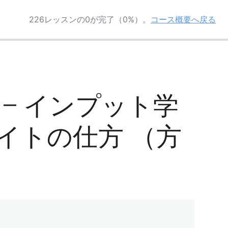
226レッスンの0が完了（0%）。
コース概要へ戻る
-4 – インプット学
イトの仕方 （方