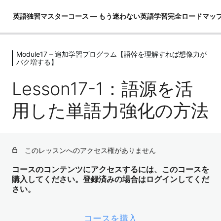
英語独習マスターコース ― もう迷わない英語学習完全ロードマッ
Module17 – 追加学習プログラム【語幹を理解すれば想像力が
Module01 – はじめに
バク増する】
4レッスン
Module02 – 英語ができるとは！？
Lesson17-1：語源を活
4レッスン
用した単語力強化の方法
Module03 – 英語という言語を理解し
て学習の全体像を把握する
4レッスン
Module04 – 3要素の学習（コア英文
このレッスンへのアクセス権がありません
法）
コースのコンテンツにアクセスするには、このコースを
3レッスン
購入してください。登録済みの場合はログインしてくだ
Module05 – 3要素の学習（コア単語）
さい。
52レッスン
Module06 – ３要素の学習（骨格）
コースを購入