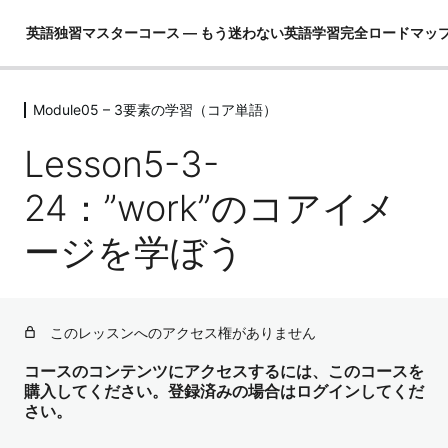
英語独習マスターコース ― もう迷わない英語学習完全ロードマッ
Module05 – 3要素の学習（コア単語）
Module01 – はじめに
4レッスン
Lesson5-3-
Module02 – 英語ができるとは！？
4レッスン
24：”work”のコアイメ
Module03 – 英語という言語を理解し
ージを学ぼう
て学習の全体像を把握する
4レッスン
Module04 – 3要素の学習（コア英文
法）
このレッスンへのアクセス権がありません
3レッスン
Module05 – 3要素の学習（コア単語）
コースのコンテンツにアクセスするには、このコースを
購入してください。登録済みの場合はログインしてくだ
さい。
Lesson5-1：なぜ最初にコア単語を学ぶのか？