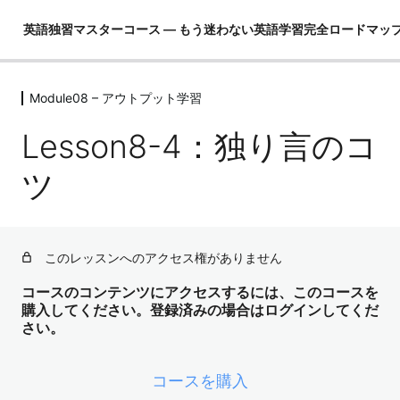
英語独習マスターコース ― もう迷わない英語学習完全ロードマッ
Module08 – アウトプット学習
Module01 – はじめに
4レッスン
Lesson8-4：独り言のコ
Module02 – 英語ができるとは！？
4レッスン
ツ
Module03 – 英語という言語を理解し
て学習の全体像を把握する
4レッスン
このレッスンへのアクセス権がありません
Module04 – 3要素の学習（コア英文
法）
コースのコンテンツにアクセスするには、このコースを
購入してください。登録済みの場合はログインしてくだ
3レッスン
さい。
Module05 – 3要素の学習（コア単語）
52レッスン
Module06 – ３要素の学習（骨格）
コースを購入