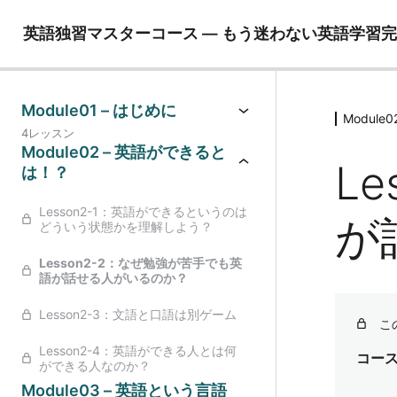
英語独習マスターコース ― もう迷わない英語学習
Module01 – はじめに
Modul
4レッスン
Module02 – 英語ができると
L
は！？
Lesson2-1：英語ができるというのは
が
どういう状態かを理解しよう？
Lesson2-2：なぜ勉強が苦手でも英
語が話せる人がいるのか？
Lesson2-3：文語と口語は別ゲーム
こ
Lesson2-4：英語ができる人とは何
コー
ができる人なのか？
Module03 – 英語という言語