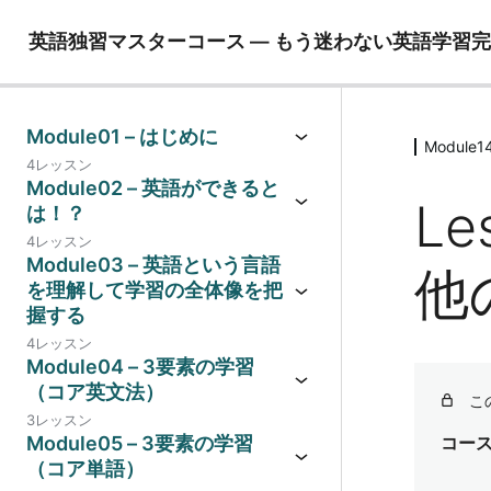
英語独習マスターコース ― もう迷わない英語学習
Module01 – はじめに
Modul
4レッスン
Module02 – 英語ができると
Le
は！？
4レッスン
Module03 – 英語という言語
他
を理解して学習の全体像を把
握する
4レッスン
Module04 – 3要素の学習
（コア英文法）
こ
3レッスン
Module05 – 3要素の学習
コー
（コア単語）