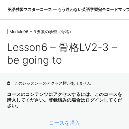
英語独習マスターコース ― もう迷わない英語学習完全ロードマッ
Module06 – ３要素の学習（骨格）
Module01 – はじめに
4レッスン
Lesson6 – 骨格LV2-3 –
Module02 – 英語ができるとは！？
4レッスン
be going to
Module03 – 英語という言語を理解し
て学習の全体像を把握する
4レッスン
このレッスンへのアクセス権がありません
Module04 – 3要素の学習（コア英文
法）
コースのコンテンツにアクセスするには、このコースを
購入してください。登録済みの場合はログインしてくだ
3レッスン
さい。
Module05 – 3要素の学習（コア単語）
52レッスン
Module06 – ３要素の学習（骨格）
コースを購入