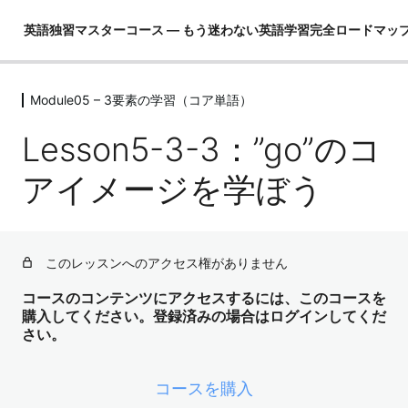
英語独習マスターコース ― もう迷わない英語学習完全ロードマッ
Module05 – 3要素の学習（コア単語）
Module01 – はじめに
4レッスン
Lesson5-3-3：”go”のコ
Module02 – 英語ができるとは！？
4レッスン
アイメージを学ぼう
Module03 – 英語という言語を理解し
て学習の全体像を把握する
4レッスン
このレッスンへのアクセス権がありません
Module04 – 3要素の学習（コア英文
法）
コースのコンテンツにアクセスするには、このコースを
購入してください。登録済みの場合はログインしてくだ
3レッスン
さい。
Module05 – 3要素の学習（コア単語）
Lesson5-1：なぜ最初にコア単語を学ぶのか？
コースを購入