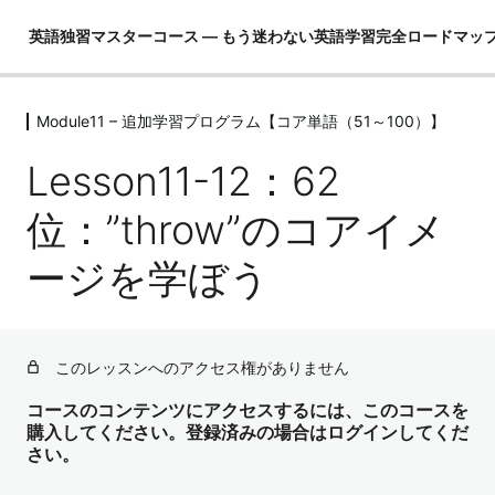
英語独習マスターコース ― もう迷わない英語学習完全ロードマッ
Module11 – 追加学習プログラム【コア単語（51～100）】
Module01 – はじめに
4レッスン
Lesson11-12：62
Module02 – 英語ができるとは！？
4レッスン
位：”throw”のコアイメ
Module03 – 英語という言語を理解し
ージを学ぼう
て学習の全体像を把握する
4レッスン
Module04 – 3要素の学習（コア英文
法）
このレッスンへのアクセス権がありません
3レッスン
Module05 – 3要素の学習（コア単語）
コースのコンテンツにアクセスするには、このコースを
購入してください。登録済みの場合はログインしてくだ
52レッスン
さい。
Module06 – ３要素の学習（骨格）