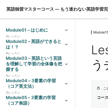
英語独習マスターコース ― もう迷わない英語学習
Module01 – はじめに
Modu
4レッスン
Module02 – 英語ができると
Le
は！？
4レッスン
Module03 – 英語という言語
う
を理解して学習の全体像を把
握する
4レッスン
Module04 – 3要素の学習
（コア英文法）
こ
3レッスン
Module05 – 3要素の学習
コー
（コア単語）