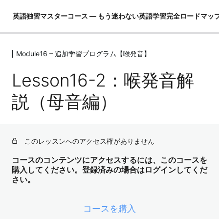
英語独習マスターコース ― もう迷わない英語学習完全ロードマッ
Module16 – 追加学習プログラム【喉発音】
Module01 – はじめに
4レッスン
Lesson16-2：喉発音解
Module02 – 英語ができるとは！？
4レッスン
説（母音編）
Module03 – 英語という言語を理解し
て学習の全体像を把握する
4レッスン
このレッスンへのアクセス権がありません
Module04 – 3要素の学習（コア英文
法）
コースのコンテンツにアクセスするには、このコースを
購入してください。登録済みの場合はログインしてくだ
3レッスン
さい。
Module05 – 3要素の学習（コア単語）
52レッスン
Module06 – ３要素の学習（骨格）
コースを購入