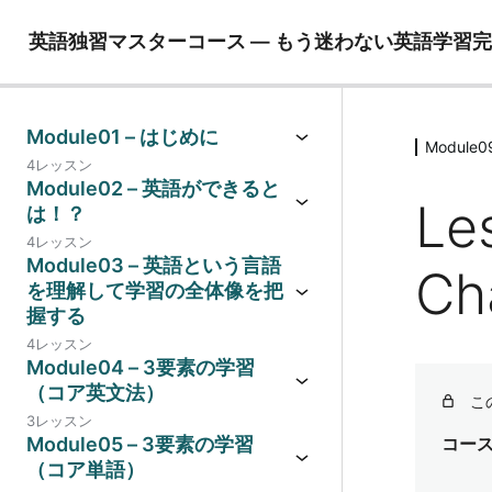
英語独習マスターコース ― もう迷わない英語学習
Module01 – はじめに
Modul
4レッスン
Module02 – 英語ができると
L
は！？
4レッスン
Module03 – 英語という言語
C
を理解して学習の全体像を把
握する
4レッスン
Module04 – 3要素の学習
（コア英文法）
こ
3レッスン
Module05 – 3要素の学習
コー
（コア単語）