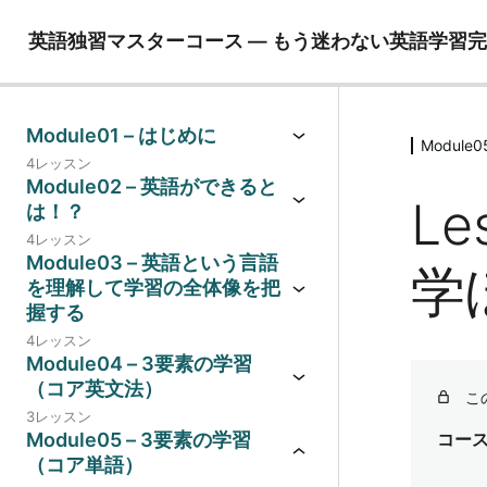
英語独習マスターコース ― もう迷わない英語学習
Module01 – はじめに
Modul
4レッスン
Module02 – 英語ができると
Le
は！？
4レッスン
Module03 – 英語という言語
学
を理解して学習の全体像を把
握する
4レッスン
Module04 – 3要素の学習
（コア英文法）
こ
3レッスン
Module05 – 3要素の学習
コー
（コア単語）