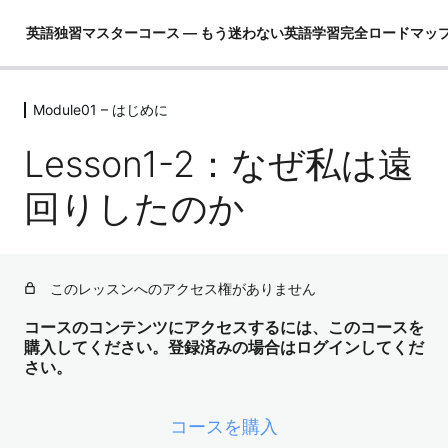
英語独習マスターコース ― もう迷わない英語学習完全ロードマッ
Module01 – はじめに
Module01 – はじめに
Lesson1-2：なぜ私は遠
Lesson1-1：なぜ英語学習は挫折するのか
プレビュー
回りしたのか
Lesson1-2：なぜ私は遠回りしたのか
Lesson1-3：たった3つの勘違い
Lesson1-4：この教材で行うこと及び構成
このレッスンへのアクセス権がありません
Module02 – 英語ができるとは！？
コースのコンテンツにアクセスするには、このコースを
4レッスン
購入してください。登録済みの場合はログインしてくだ
Module03 – 英語という言語を理解し
さい。
て学習の全体像を把握する
4レッスン
コースを購入
Module04 – 3要素の学習（コア英文