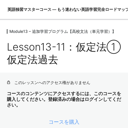
英語独習マスターコース ― もう迷わない英語学習完全ロードマッ
Module13 – 追加学習プログラム【高校文法（単元学習）】
Module01 – はじめに
4レッスン
Lesson13-11：仮定法①
Module02 – 英語ができるとは！？
4レッスン
仮定法過去
Module03 – 英語という言語を理解し
て学習の全体像を把握する
4レッスン
このレッスンへのアクセス権がありません
Module04 – 3要素の学習（コア英文
法）
コースのコンテンツにアクセスするには、このコースを
購入してください。登録済みの場合はログインしてくだ
3レッスン
さい。
Module05 – 3要素の学習（コア単語）
52レッスン
Module06 – ３要素の学習（骨格）
コースを購入