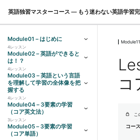
英語独習マスターコース ― もう迷わない英語学習
Module01 – はじめに
Modul
4レッスン
Module02 – 英語ができると
Le
は！？
4レッスン
Module03 – 英語という言語
コ
を理解して学習の全体像を把
握する
4レッスン
Module04 – 3要素の学習
（コア英文法）
こ
3レッスン
Module05 – 3要素の学習
コー
（コア単語）