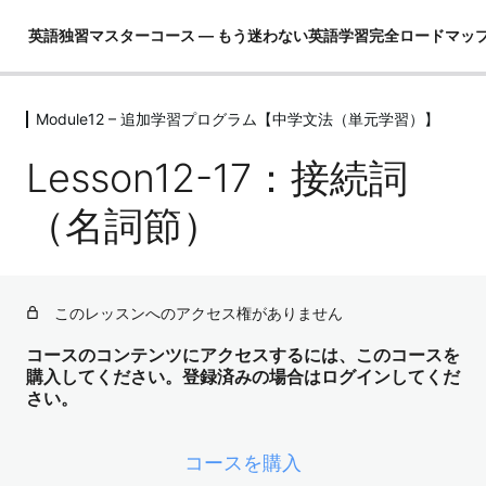
英語独習マスターコース ― もう迷わない英語学習完全ロードマッ
Module12 – 追加学習プログラム【中学文法（単元学習）】
Module01 – はじめに
4レッスン
Lesson12-17：接続詞
Module02 – 英語ができるとは！？
4レッスン
（名詞節）
Module03 – 英語という言語を理解し
て学習の全体像を把握する
4レッスン
このレッスンへのアクセス権がありません
Module04 – 3要素の学習（コア英文
法）
コースのコンテンツにアクセスするには、このコースを
購入してください。登録済みの場合はログインしてくだ
3レッスン
さい。
Module05 – 3要素の学習（コア単語）
52レッスン
Module06 – ３要素の学習（骨格）
コースを購入