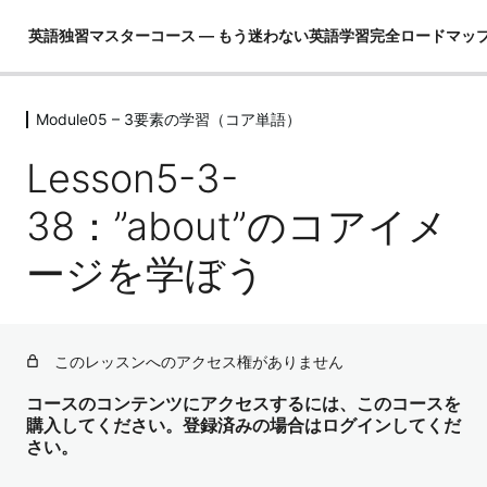
英語独習マスターコース ― もう迷わない英語学習完全ロードマッ
Module05 – 3要素の学習（コア単語）
Module01 – はじめに
4レッスン
Lesson5-3-
Module02 – 英語ができるとは！？
4レッスン
38：”about”のコアイメ
Module03 – 英語という言語を理解し
ージを学ぼう
て学習の全体像を把握する
4レッスン
Module04 – 3要素の学習（コア英文
法）
このレッスンへのアクセス権がありません
3レッスン
Module05 – 3要素の学習（コア単語）
コースのコンテンツにアクセスするには、このコースを
購入してください。登録済みの場合はログインしてくだ
さい。
Lesson5-1：なぜ最初にコア単語を学ぶのか？