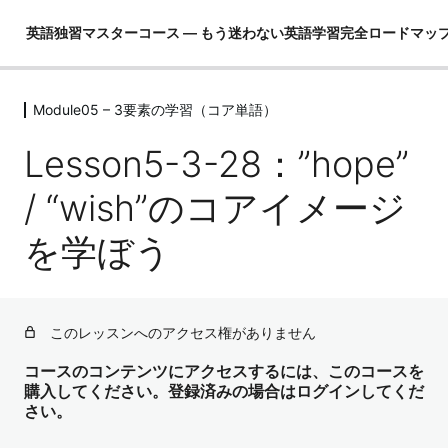
英語独習マスターコース ― もう迷わない英語学習完全ロードマッ
Module05 – 3要素の学習（コア単語）
Module01 – はじめに
4レッスン
Lesson5-3-28：”hope”
Module02 – 英語ができるとは！？
4レッスン
/ “wish”のコアイメージ
Module03 – 英語という言語を理解し
を学ぼう
て学習の全体像を把握する
4レッスン
Module04 – 3要素の学習（コア英文
法）
このレッスンへのアクセス権がありません
3レッスン
Module05 – 3要素の学習（コア単語）
コースのコンテンツにアクセスするには、このコースを
購入してください。登録済みの場合はログインしてくだ
さい。
Lesson5-1：なぜ最初にコア単語を学ぶのか？