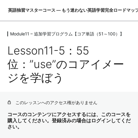
英語独習マスターコース ― もう迷わない英語学習完全ロードマッ
Module11 – 追加学習プログラム【コア単語（51～100）】
Module01 – はじめに
4レッスン
Lesson11-5：55
Module02 – 英語ができるとは！？
4レッスン
位：”use”のコアイメー
Module03 – 英語という言語を理解し
ジを学ぼう
て学習の全体像を把握する
4レッスン
Module04 – 3要素の学習（コア英文
法）
このレッスンへのアクセス権がありません
3レッスン
Module05 – 3要素の学習（コア単語）
コースのコンテンツにアクセスするには、このコースを
購入してください。登録済みの場合はログインしてくだ
52レッスン
さい。
Module06 – ３要素の学習（骨格）