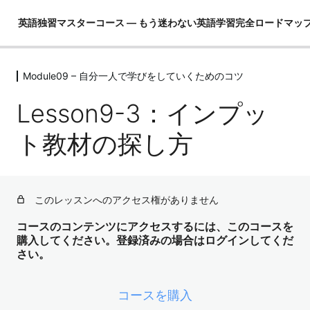
英語独習マスターコース ― もう迷わない英語学習完全ロードマッ
Module09 – 自分一人で学びをしていくためのコツ
Module01 – はじめに
4レッスン
Lesson9-3：インプッ
Module02 – 英語ができるとは！？
4レッスン
ト教材の探し方
Module03 – 英語という言語を理解し
て学習の全体像を把握する
4レッスン
このレッスンへのアクセス権がありません
Module04 – 3要素の学習（コア英文
法）
コースのコンテンツにアクセスするには、このコースを
購入してください。登録済みの場合はログインしてくだ
3レッスン
さい。
Module05 – 3要素の学習（コア単語）
52レッスン
Module06 – ３要素の学習（骨格）
コースを購入