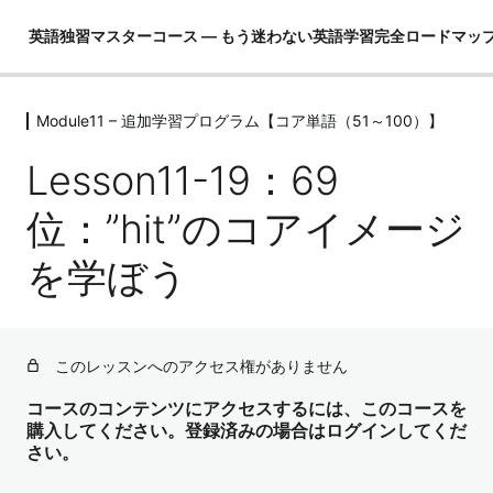
英語独習マスターコース ― もう迷わない英語学習完全ロードマッ
Module11 – 追加学習プログラム【コア単語（51～100）】
Module01 – はじめに
4レッスン
Lesson11-19：69
Module02 – 英語ができるとは！？
4レッスン
位：”hit”のコアイメージ
Module03 – 英語という言語を理解し
を学ぼう
て学習の全体像を把握する
4レッスン
Module04 – 3要素の学習（コア英文
法）
このレッスンへのアクセス権がありません
3レッスン
Module05 – 3要素の学習（コア単語）
コースのコンテンツにアクセスするには、このコースを
購入してください。登録済みの場合はログインしてくだ
52レッスン
さい。
Module06 – ３要素の学習（骨格）