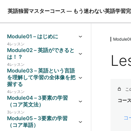
英語独習マスターコース ― もう迷わない英語学習
Module01 – はじめに
Modul
4レッスン
Module02 – 英語ができると
Le
は！？
4レッスン
Module03 – 英語という言語
を理解して学習の全体像を把
握する
こ
4レッスン
Module04 – 3要素の学習
コー
（コア英文法）
3レッスン
コ
Module05 – 3要素の学習
（コア単語）