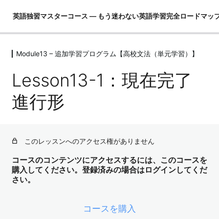
英語独習マスターコース ― もう迷わない英語学習完全ロードマッ
Module13 – 追加学習プログラム【高校文法（単元学習）】
Module01 – はじめに
4レッスン
Lesson13-1：現在完了
Module02 – 英語ができるとは！？
4レッスン
進行形
Module03 – 英語という言語を理解し
て学習の全体像を把握する
4レッスン
このレッスンへのアクセス権がありません
Module04 – 3要素の学習（コア英文
法）
コースのコンテンツにアクセスするには、このコースを
購入してください。登録済みの場合はログインしてくだ
3レッスン
さい。
Module05 – 3要素の学習（コア単語）
52レッスン
Module06 – ３要素の学習（骨格）
コースを購入