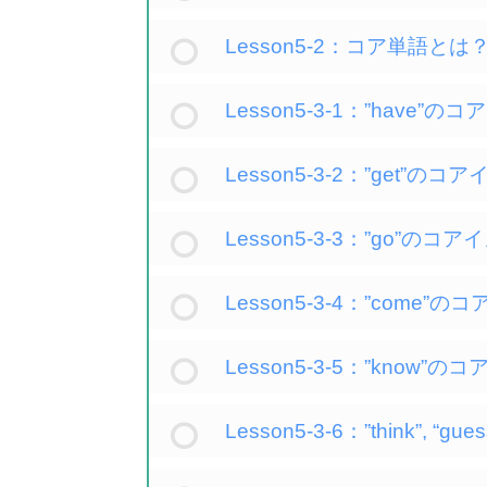
Lesson5-2：コア単語と
Lesson5-3-1：”have
Lesson5-3-2：”get”
Lesson5-3-3：”go”の
Lesson5-3-4：”come
Lesson5-3-5：”know
Lesson5-3-6：”think”, “