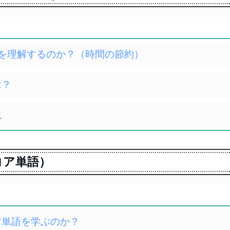
3要素を理解するのか？（時間の節約）
は？
説
（コア単語）
コア単語を学ぶのか？