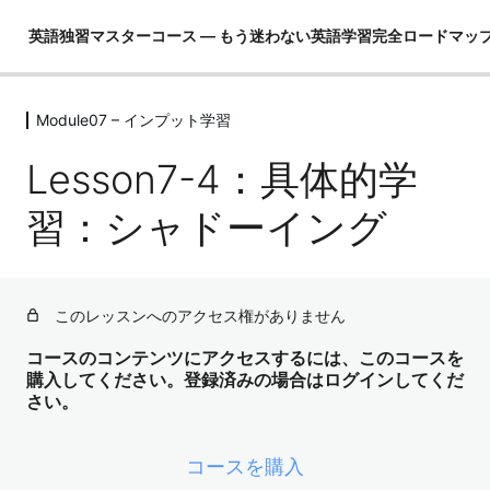
英語独習マスターコース ― もう迷わない英語学習完全ロードマッ
Module07 – インプット学習
Module01 – はじめに
4レッスン
Lesson7-4：具体的学
Module02 – 英語ができるとは！？
4レッスン
習：シャドーイング
Module03 – 英語という言語を理解し
て学習の全体像を把握する
4レッスン
このレッスンへのアクセス権がありません
Module04 – 3要素の学習（コア英文
法）
コースのコンテンツにアクセスするには、このコースを
購入してください。登録済みの場合はログインしてくだ
3レッスン
さい。
Module05 – 3要素の学習（コア単語）
52レッスン
Module06 – ３要素の学習（骨格）
コースを購入