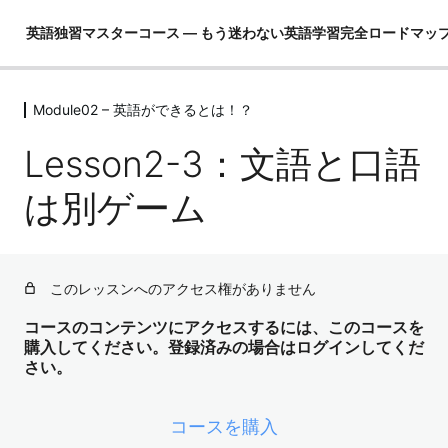
英語独習マスターコース ― もう迷わない英語学習完全ロードマッ
Module02 – 英語ができるとは！？
Module01 – はじめに
4レッスン
Lesson2-3：文語と口語
Module02 – 英語ができるとは！？
は別ゲーム
Lesson2-1：英語ができるというのはどういう状態かを理
解しよう？
Lesson2-2：なぜ勉強が苦手でも英語が話せる人がいるの
か？
このレッスンへのアクセス権がありません
コースのコンテンツにアクセスするには、このコースを
Lesson2-3：文語と口語は別ゲーム
購入してください。登録済みの場合はログインしてくだ
さい。
Lesson2-4：英語ができる人とは何ができる人なのか？
Module03 – 英語という言語を理解し
て学習の全体像を把握する
コースを購入