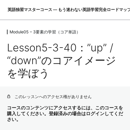
英語独習マスターコース ― もう迷わない英語学習完全ロードマッ
Module05 – 3要素の学習（コア単語）
Module01 – はじめに
4レッスン
Lesson5-3-40：”up” /
Module02 – 英語ができるとは！？
4レッスン
“down”のコアイメージ
Module03 – 英語という言語を理解し
を学ぼう
て学習の全体像を把握する
4レッスン
Module04 – 3要素の学習（コア英文
法）
このレッスンへのアクセス権がありません
3レッスン
Module05 – 3要素の学習（コア単語）
コースのコンテンツにアクセスするには、このコースを
購入してください。登録済みの場合はログインしてくだ
さい。
Lesson5-1：なぜ最初にコア単語を学ぶのか？