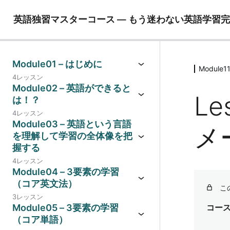
英語独習マスターコース ― もう迷わない英語学習
Module01 – はじめに
Modul
4レッスン
Module02 – 英語ができると
Le
は！？
4レッスン
Module03 – 英語という言語
メ
を理解して学習の全体像を把
握する
4レッスン
Module04 – 3要素の学習
（コア英文法）
こ
3レッスン
Module05 – 3要素の学習
コー
（コア単語）