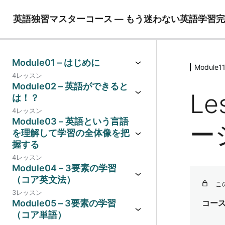
英語独習マスターコース ― もう迷わない英語学習
Module01 – はじめに
Modul
4レッスン
Module02 – 英語ができると
Le
は！？
4レッスン
Module03 – 英語という言語
ー
を理解して学習の全体像を把
握する
4レッスン
Module04 – 3要素の学習
（コア英文法）
こ
3レッスン
Module05 – 3要素の学習
コー
（コア単語）