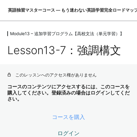
英語独習マスターコース ― もう迷わない英語学習完全ロードマッ
Module13 – 追加学習プログラム【高校文法（単元学習）】
Module01 – はじめに
4レッスン
Lesson13-7：強調構文
Module02 – 英語ができるとは！？
4レッスン
Module03 – 英語という言語を理解し
て学習の全体像を把握する
このレッスンへのアクセス権がありません
4レッスン
コースのコンテンツにアクセスするには、このコースを
Module04 – 3要素の学習（コア英文
購入してください。登録済みの場合はログインしてくだ
法）
さい。
3レッスン
Module05 – 3要素の学習（コア単語）
コースを購入
52レッスン
Module06 – ３要素の学習（骨格）
ログイン