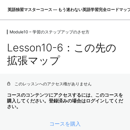
英語独習マスターコース ― もう迷わない英語学習完全ロードマッ
Module10 – 学習のステップアップのさせ方
Module01 – はじめに
4レッスン
Lesson10-6：この先の
Module02 – 英語ができるとは！？
4レッスン
拡張マップ
Module03 – 英語という言語を理解し
て学習の全体像を把握する
4レッスン
このレッスンへのアクセス権がありません
Module04 – 3要素の学習（コア英文
法）
コースのコンテンツにアクセスするには、このコースを
購入してください。登録済みの場合はログインしてくだ
3レッスン
さい。
Module05 – 3要素の学習（コア単語）
52レッスン
Module06 – ３要素の学習（骨格）
コースを購入