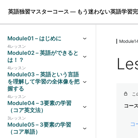
英語独習マスターコース ― もう迷わない英語学習
Module01 – はじめに
Modul
4レッスン
Module02 – 英語ができると
Le
は！？
4レッスン
Module03 – 英語という言語
を理解して学習の全体像を把
握する
こ
4レッスン
Module04 – 3要素の学習
コー
（コア英文法）
3レッスン
コ
Module05 – 3要素の学習
（コア単語）