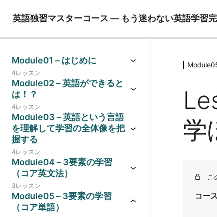
英語独習マスターコース ― もう迷わない英語学習
Module01 – はじめに
Modul
4レッスン
Module02 – 英語ができると
Le
は！？
4レッスン
Module03 – 英語という言語
学
を理解して学習の全体像を把
握する
4レッスン
Module04 – 3要素の学習
（コア英文法）
こ
3レッスン
Module05 – 3要素の学習
コー
（コア単語）