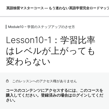
英語独習マスターコース ― もう迷わない英語学習完全ロードマッ
Module10 – 学習のステップアップのさせ方
Module01 – はじめに
4レッスン
Lesson10-1：学習比率
Module02 – 英語ができるとは！？
4レッスン
はレベルが上がっても
Module03 – 英語という言語を理解し
変わらない
て学習の全体像を把握する
4レッスン
Module04 – 3要素の学習（コア英文
法）
このレッスンへのアクセス権がありません
3レッスン
Module05 – 3要素の学習（コア単語）
コースのコンテンツにアクセスするには、このコースを
購入してください。登録済みの場合はログインしてくだ
52レッスン
さい。
Module06 – ３要素の学習（骨格）