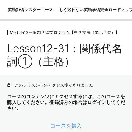
英語独習マスターコース ― もう迷わない英語学習完全ロードマッ
Module12 – 追加学習プログラム【中学文法（単元学習）】
Module01 – はじめに
4レッスン
Lesson12-31：関係代名
Module02 – 英語ができるとは！？
4レッスン
詞①（主格）
Module03 – 英語という言語を理解し
て学習の全体像を把握する
4レッスン
このレッスンへのアクセス権がありません
Module04 – 3要素の学習（コア英文
法）
コースのコンテンツにアクセスするには、このコースを
購入してください。登録済みの場合はログインしてくだ
3レッスン
さい。
Module05 – 3要素の学習（コア単語）
52レッスン
Module06 – ３要素の学習（骨格）
コースを購入