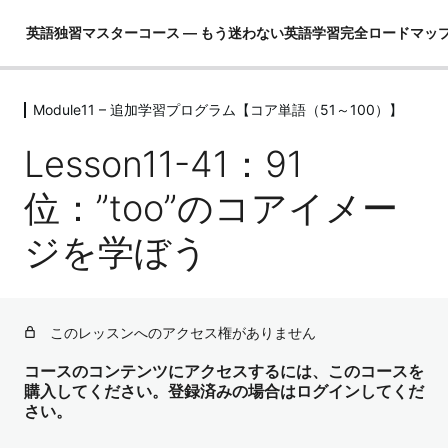
英語独習マスターコース ― もう迷わない英語学習完全ロードマッ
Module11 – 追加学習プログラム【コア単語（51～100）】
Module01 – はじめに
4レッスン
Lesson11-41：91
Module02 – 英語ができるとは！？
4レッスン
位：”too”のコアイメー
Module03 – 英語という言語を理解し
ジを学ぼう
て学習の全体像を把握する
4レッスン
Module04 – 3要素の学習（コア英文
法）
このレッスンへのアクセス権がありません
3レッスン
Module05 – 3要素の学習（コア単語）
コースのコンテンツにアクセスするには、このコースを
購入してください。登録済みの場合はログインしてくだ
52レッスン
さい。
Module06 – ３要素の学習（骨格）