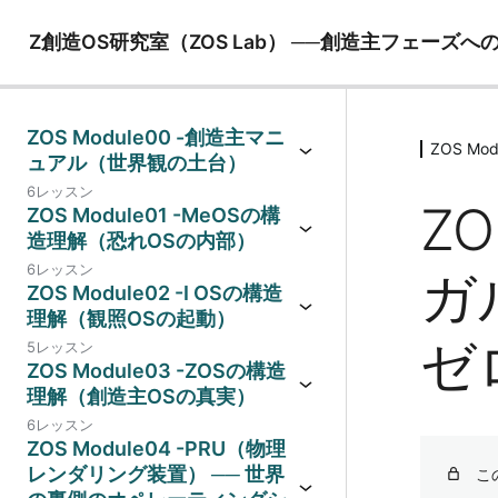
Z創造OS研究室（ZOS Lab） ──創造主フェー
ZOS Module00 -創造主マニ
ZOS M
ュアル（世界観の土台）
6レッスン
Z
ZOS Module01 -MeOSの構
造理解（恐れOSの内部）
6レッスン
ガ
ZOS Module02 -I OSの構造
理解（観照OSの起動）
ゼ
5レッスン
ZOS Module03 -ZOSの構造
理解（創造主OSの真実）
6レッスン
ZOS Module04 -PRU（物理
レンダリング装置） ── 世界
こ