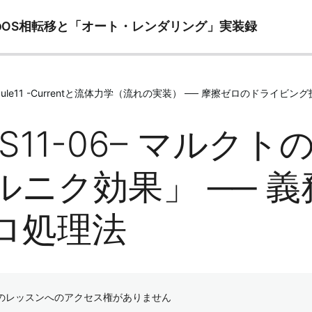
ズへのOS相転移と「オート・レンダリング」実装録
odule11 -Currentと流体力学（流れの実装） ── 摩擦ゼロのドライビン
OS11-06– マルク
ルニク効果」 ── 
ロ処理法
のレッスンへのアクセス権がありません