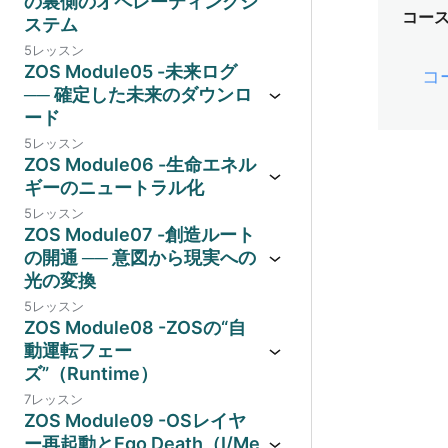
の裏側のオペレーティングシ
コー
ステム
5レッスン
ZOS Module05 -未来ログ
コ
── 確定した未来のダウンロ
ード
5レッスン
ZOS Module06 -生命エネル
ギーのニュートラル化
5レッスン
ZOS Module07 -創造ルート
の開通 ── 意図から現実への
光の変換
5レッスン
ZOS Module08 -ZOSの“自
動運転フェー
ズ”（Runtime）
7レッスン
ZOS Module09 -OSレイヤ
ー再起動とEgo Death（I/Me