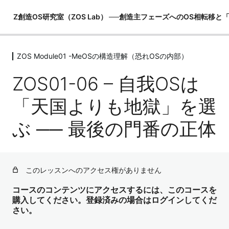
Z創造OS研究室（ZOS Lab） ──創造主フェーズへのOS相転移
ZOS Module01 -MeOSの構造理解（恐れOSの内部）
ZOS Module00 -創造主マニュアル
（世界観の土台）
ZOS01-06 – 自我OSは
6レッスン
ZOS Module01 -MeOSの構造理解（恐
「天国よりも地獄」を選
れOSの内部）
ぶ ── 最後の門番の正体
ZOS01-01 – MeOSとは何か？（OSとしての自我）
ZOS01-02 – 比較・羞恥・誇示OSのメカニズム
このレッスンへのアクセス権がありません
ZOS01-03 – 過去ログと反応パターン（MeOSの自動再生
装置）
コースのコンテンツにアクセスするには、このコースを
購入してください。登録済みの場合はログインしてくだ
ZOS01-04 – 「証明」欲求の起源（生命エネルギーの漏電
さい。
構造）