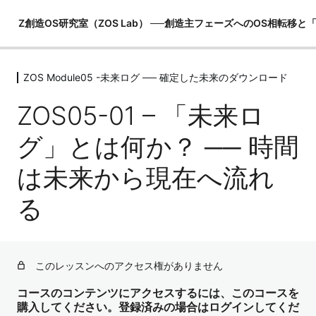
Z創造OS研究室（ZOS Lab） ──創造主フェーズへのOS相転移
ZOS Module05 -未来ログ ── 確定した未来のダウンロード
ZOS Module00 -創造主マニュアル
（世界観の土台）
ZOS05-01 – 「未来ロ
6レッスン
ZOS Module01 -MeOSの構造理解（恐
グ」とは何か？ ── 時間
れOSの内部）
は未来から現在へ流れ
6レッスン
ZOS Module02 -I OSの構造理解（観照
る
OSの起動）
5レッスン
ZOS Module03 -ZOSの構造理解（創
造主OSの真実）
このレッスンへのアクセス権がありません
6レッスン
コースのコンテンツにアクセスするには、このコースを
ZOS Module04 -PRU（物理レンダリ
購入してください。登録済みの場合はログインしてくだ