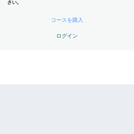
ング装置） ── 世界の裏側のオペレー
さい。
ティングシステム
5レッスン
コースを購入
ZOS Module05 -未来ログ ── 確定し
た未来のダウンロード
ログイン
ZOS05-01 – 「未来ログ」とは何か？ ── 時間は未来から
現在へ流れる
ZOS05-02 – 期待（Expectation）と 意図（Intention）の
決定的違い
ZOS05-03 – 未来ログ同期のサイン（揺れ・シンクロ・ズ
レ・身体的違和感など）
ZOS05-04 – 未来ログの選び方 ── 「選ぶ」のではなく
「気づく」技術
ZOS05-05 – ZOSレスポーン（瞬間復帰）と高速ダウンロ
ード
ZOS Module06 -生命エネルギーのニ