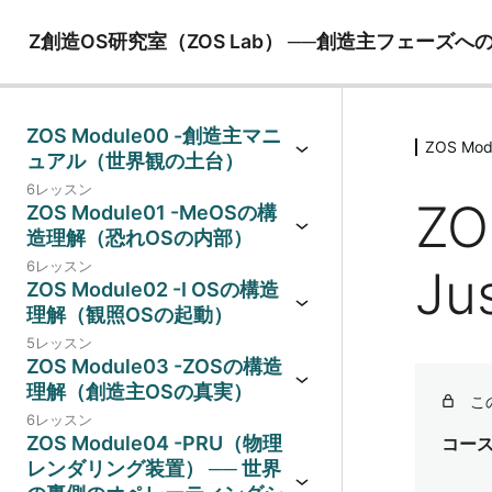
Z創造OS研究室（ZOS Lab） ──創造主フェー
ZOS Module00 -創造主マニ
ZOS Mo
ュアル（世界観の土台）
6レッスン
ZO
ZOS Module01 -MeOSの構
造理解（恐れOSの内部）
6レッスン
Ju
ZOS Module02 -I OSの構造
理解（観照OSの起動）
5レッスン
ZOS Module03 -ZOSの構造
理解（創造主OSの真実）
こ
6レッスン
ZOS Module04 -PRU（物理
コー
レンダリング装置） ── 世界