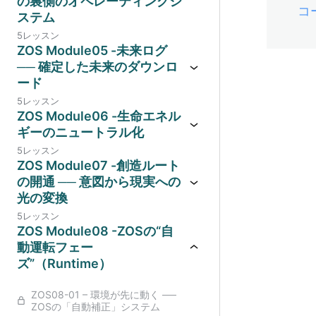
の裏側のオペレーティングシ
コ
ステム
5レッスン
ZOS Module05 -未来ログ
── 確定した未来のダウンロ
ード
5レッスン
ZOS Module06 -生命エネル
ギーのニュートラル化
5レッスン
ZOS Module07 -創造ルート
の開通 ── 意図から現実への
光の変換
5レッスン
ZOS Module08 -ZOSの“自
動運転フェー
ズ”（Runtime）
ZOS08-01 – 環境が先に動く ──
ZOSの「自動補正」システム