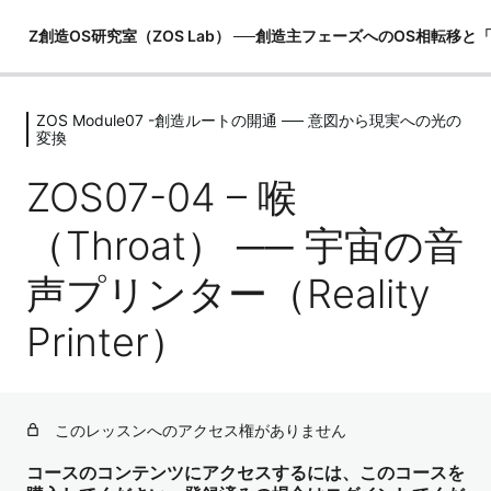
Z創造OS研究室（ZOS Lab） ──創造主フェーズへのOS相転移
ZOS Module07 -創造ルートの開通 ── 意図から現実への光の
ZOS Module00 -創造主マニュアル
変換
（世界観の土台）
ZOS07-04 – 喉
6レッスン
ZOS Module01 -MeOSの構造理解（恐
（Throat） ── 宇宙の音
れOSの内部）
6レッスン
声プリンター（Reality
ZOS Module02 -I OSの構造理解（観照
OSの起動）
Printer）
5レッスン
ZOS Module03 -ZOSの構造理解（創
造主OSの真実）
このレッスンへのアクセス権がありません
6レッスン
ZOS Module04 -PRU（物理レンダリ
コースのコンテンツにアクセスするには、このコースを