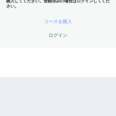
ング装置） ── 世界の裏側のオペレー
購入してください。登録済みの場合はログインしてくだ
さい。
ティングシステム
5レッスン
ZOS Module05 -未来ログ ── 確定し
コースを購入
た未来のダウンロード
ログイン
5レッスン
ZOS Module06 -生命エネルギーのニ
ュートラル化
5レッスン
ZOS Module07 -創造ルートの開通 ──
意図から現実への光の変換
ZOS07-01 – 沈黙の炉（Athanor）とは何か？
ZOS07-02 – エネルギーはなぜ上へ流れるのか？
ZOS07-03 – 松果体（Pineal Gland） ── 未来ログの受信
モデム