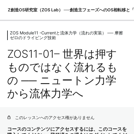
Z創造OS研究室（ZOS Lab） ──創造主フェーズへのOS相転移
ZOS Module11 -Currentと流体力学（流れの実装） ── 摩擦
ZOS Module00 -創造主マニュアル
ゼロのドライビング技術
（世界観の土台）
ZOS11-01– 世界は押す
6レッスン
ZOS Module01 -MeOSの構造理解（恐
ものではなく流れるも
れOSの内部）
6レッスン
の ── ニュートン力学
ZOS Module02 -I OSの構造理解（観照
OSの起動）
から流体力学へ
5レッスン
ZOS Module03 -ZOSの構造理解（創
造主OSの真実）
このレッスンへのアクセス権がありません
6レッスン
ZOS Module04 -PRU（物理レンダリ
コースのコンテンツにアクセスするには、このコースを