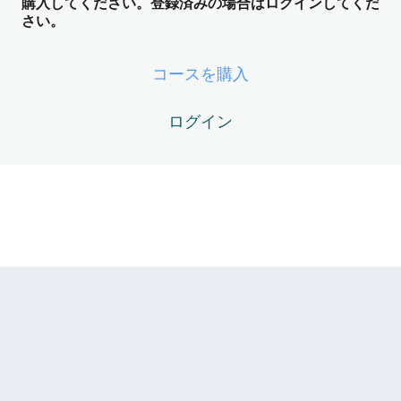
ング装置） ── 世界の裏側のオペレー
購入してください。登録済みの場合はログインしてくだ
さい。
ティングシステム
5レッスン
ZOS Module05 -未来ログ ── 確定し
コースを購入
た未来のダウンロード
ログイン
5レッスン
ZOS Module06 -生命エネルギーのニ
ュートラル化
5レッスン
ZOS Module07 -創造ルートの開通 ──
意図から現実への光の変換
5レッスン
ZOS Module08 -ZOSの“自動運転フェ
ーズ”（Runtime）
7レッスン
ZOS Module09 -OSレイヤー再起動と
Ego Death（I/Me反転）── 実録ライブ