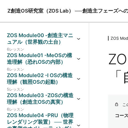
Z創造OS研究室（ZOS Lab） ──創造主フェー
ZOS Module00 -創造主マニ
ZOS Mo
ュアル（世界観の土台）
6レッスン
ZO
ZOS Module01 -MeOSの構
造理解（恐れOSの内部）
6レッスン
「
ZOS Module02 -I OSの構造
理解（観照OSの起動）
5レッスン
ZOS Module03 -ZOSの構造
理解（創造主OSの真実）
こ
6レッスン
ZOS Module04 -PRU（物理
コー
レンダリング装置） ── 世界