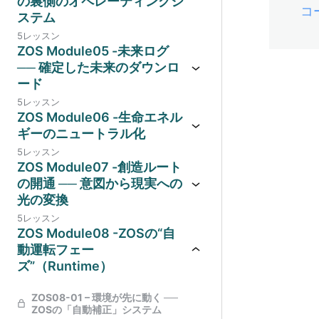
の裏側のオペレーティングシ
コ
ステム
5レッスン
ZOS Module05 -未来ログ
── 確定した未来のダウンロ
ード
5レッスン
ZOS Module06 -生命エネル
ギーのニュートラル化
5レッスン
ZOS Module07 -創造ルート
の開通 ── 意図から現実への
光の変換
5レッスン
ZOS Module08 -ZOSの“自
動運転フェー
ズ”（Runtime）
ZOS08-01 – 環境が先に動く ──
ZOSの「自動補正」システム