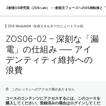
Z創造OS研究室（ZOS Lab） ──創造主フェーズへのOS相転移
ZOS Module06 -生命エネルギーのニュートラル化
ZOS Module00 -創造主マニュアル
（世界観の土台）
ZOS06-02 – 深刻な「漏
6レッスン
ZOS Module01 -MeOSの構造理解（恐
電」の仕組み ── アイ
れOSの内部）
デンティティ維持への
6レッスン
ZOS Module02 -I OSの構造理解（観照
浪費
OSの起動）
5レッスン
ZOS Module03 -ZOSの構造理解（創
造主OSの真実）
このレッスンへのアクセス権がありません
6レッスン
コースのコンテンツにアクセスするには、このコースを
ZOS Module04 -PRU（物理レンダリ
購入してください。登録済みの場合はログインしてくだ