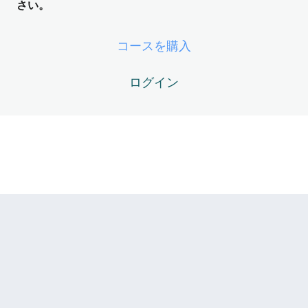
ング装置） ── 世界の裏側のオペレー
さい。
ティングシステム
5レッスン
コースを購入
ZOS Module05 -未来ログ ── 確定し
た未来のダウンロード
ログイン
5レッスン
ZOS Module06 -生命エネルギーのニ
ュートラル化
ZOS06-01 – 生命エネルギーとは何か？ 〜「性」の誤解を
ほどく〜
ZOS06-02 – 深刻な「漏電」の仕組み ── アイデンティテ
ィ維持への浪費
ZOS06-03 – 内なる炉（Fornix）の起動 ── 感情の炎で漏
電を焼き切る
ZOS06-04 – 生命エネルギーの回収 ── 漏電が止まり、電
力が戻る時